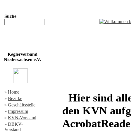
Suche
Keglerverband
Niedersachsen e.V.
»
Home
Hier sind all
»
Bezirke
»
Geschäftsstelle
den KVN aufge
»
Impressum
»
KVN-Vorstand
AcrobatReader
»
DBKV-
Vorstand