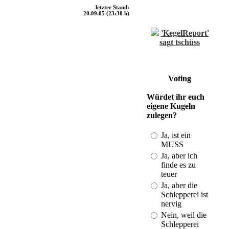
letzter Stand
:
20.09.05 (23:30 h)
'KegelReport'
sagt tschüss
(Last: 21.08. -
18:55)
Einzelwertung
Voting
und Spielberichte
vom DBKV
Würdet ihr euch
(Last: 01.11. -
eigene Kugeln
20:50)
zulegen?
Kegeln im
Bezirk und mehr
Ja, ist ein
(Last: 19.08. -
MUSS
23:43)
Ja, aber ich
DKB-
finde es zu
Strukturplan
teuer
2010-2013
Ja, aber die
(Last: 28.01. -
Schlepperei ist
21:34)
nervig
ISV-
Nein, weil die
Gratulation an
Schlepperei