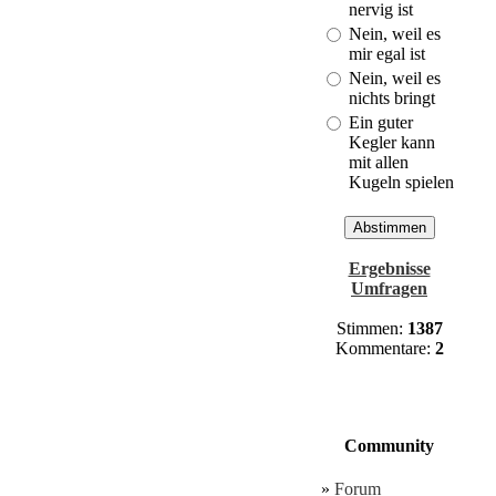
Cuxhaven!
nervig ist
(Last: 30.03. -
Nein, weil es
21:01)
mir egal ist
Nein, weil es
nichts bringt
Ein guter
Kegler kann
mit allen
Kugeln spielen
Ergebnisse
Umfragen
Stimmen:
1387
Kommentare:
2
Community
»
Forum