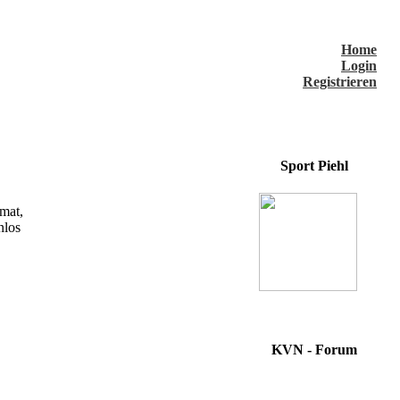
Home
Login
Registrieren
Sport Piehl
mat,
nlos
KVN - Forum