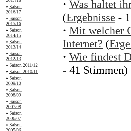
2017/18
·
Was haltet i
»
Saison
2016/17
(
Ergebnisse
- 1
»
Saison
2015/16
·
Mit welcher 
»
Saison
2014/15
Internet?
(
Erge
»
Saison
2013/14
·
Wie findest 
»
Saison
2012/13
»
Saison 2011/12
- 41 Stimmen)
»
Saison 2010/11
»
Saison
2009/10
»
Saison
2008/09
»
Saison
2007/08
»
Saison
2006/07
»
Saison
2005/06