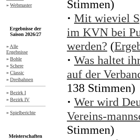
Stimmen)
»
Webmaster
·
Mit wieviel S
im KVN bei Pun
Ergebnisse der
Saison 2026/27
werden?
(
Erge
»
Alle
Ergebnisse
·
Was haltet i
»
Bohle
»
Schere
auf der Verban
»
Classic
»
Dreibahnen
138 Stimmen)
»
Bezirk I
·
Wer wird Deu
»
Bezirk IV
Vereins-manns
»
Spielberichte
Stimmen)
Meisterschaften