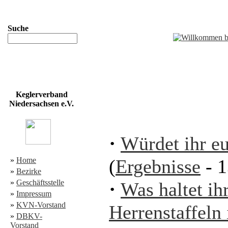
Suche
Keglerverband
Niedersachsen e.V.
·
Würdet ihr e
»
Home
(
Ergebnisse
- 
»
Bezirke
»
Geschäftsstelle
·
Was haltet ih
»
Impressum
»
KVN-Vorstand
Herrenstaffel
»
DBKV-
Vorstand