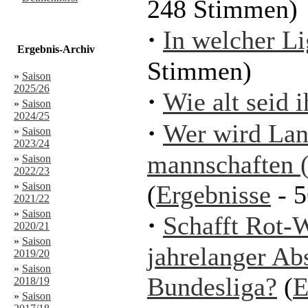
248 Stimmen)
·
In welcher Li
Ergebnis-Archiv
Stimmen)
»
Saison
2025/26
·
Wie alt seid i
»
Saison
2024/25
·
Wer wird Lan
»
Saison
2023/24
mannschaften (
»
Saison
2022/23
»
Saison
(
Ergebnisse
- 5
2021/22
»
Saison
·
Schafft Rot-
2020/21
»
Saison
jahrelanger Ab
2019/20
»
Saison
Bundesliga?
(
E
2018/19
»
Saison