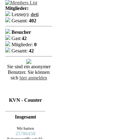
Mitglieder:
Letzte(r):
deti
Gesamt:
402
Besucher
Gast
42
Mitglieder:
0
Gesamt:
42
Sie sind ein anonymer
Benutzer. Sie können
sich
hier anmelden
KVN - Counter
Insgesamt
Wir hatten
25786450
Seitenzugriffe seit 01.