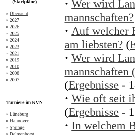
·
Wer wird Lan
(Startpläne)
»
Übersicht
mannschaften?
»
2027
»
2026
·
Auf welcher B
»
2025
»
2024
am liebsten?
(
E
»
2023
»
2021
·
Wer wird Lan
»
2019
»
2010
mannschaften 
»
2008
»
2007
(
Ergebnisse
- 1
·
Wie oft seit 
Turniere im KVN
(
Ergebnisse
- 1
»
Lüneburg
»
Hannover
·
In welchem B
»
Springe
»
Delmenhorst