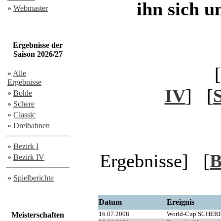
ihn sich un
»
Webmaster
Ergebnisse der
Saison 2026/27
»
Alle
Ergebnisse
IV
] [
»
Bohle
»
Schere
»
Classic
»
Dreibahnen
»
Bezirk I
Ergebnisse] [
B
»
Bezirk IV
»
Spielberichte
Datum
Ereignis
16.07.2008
World-Cup SCHERE 
Meisterschaften