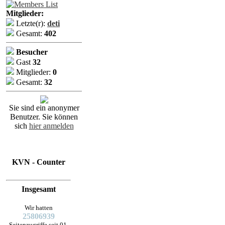
Mitglieder:
Letzte(r):
deti
Gesamt:
402
Besucher
Gast
32
Mitglieder:
0
Gesamt:
32
Sie sind ein anonymer
Benutzer. Sie können
sich
hier anmelden
KVN - Counter
Insgesamt
Wir hatten
25806939
Seitenzugriffe seit 01.