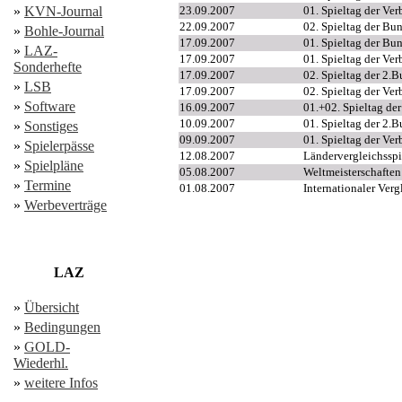
»
KVN-Journal
23.09.2007
01. Spieltag der Ver
22.09.2007
02. Spieltag der Bun
»
Bohle-Journal
17.09.2007
01. Spieltag der Bun
»
LAZ-
17.09.2007
01. Spieltag der Ver
Sonderhefte
17.09.2007
02. Spieltag der 2.
»
LSB
17.09.2007
02. Spieltag der Ver
»
Software
16.09.2007
01.+02. Spieltag de
10.09.2007
01. Spieltag der 2.
»
Sonstiges
09.09.2007
01. Spieltag der Ver
»
Spielerpässe
12.08.2007
Ländervergleichssp
»
Spielpläne
05.08.2007
Weltmeisterschafte
»
Termine
01.08.2007
Internationaler Ve
»
Werbeverträge
LAZ
»
Übersicht
»
Bedingungen
»
GOLD-
Wiederhl.
»
weitere Infos