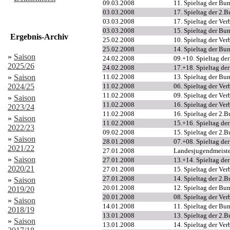
09.03.2008
11. Spieltag der Bu
03.03.2008
17. Spieltag der 2.
03.03.2008
17. Spieltag der Ver
03.03.2008
15. Spieltag der Bun
Ergebnis-Archiv
25.02.2008
10. Spieltag der Ver
25.02.2008
14. Spieltag der Bun
»
Saison
24.02.2008
09.+10. Spieltag d
2025/26
24.02.2008
17.+18. Spieltag de
»
Saison
11.02.2008
13. Spieltag der Bun
2024/25
11.02.2008
06. Spieltag der Ver
11.02.2008
09. Spieltag der Ver
»
Saison
11.02.2008
16. Spieltag der Ver
2023/24
11.02.2008
16. Spieltag der 2.
»
Saison
11.02.2008
15.+16. Spieltag de
2022/23
09.02.2008
15. Spieltag der 2.
»
Saison
28.01.2008
07.+08. Spieltag d
2021/22
27.01.2008
Landesjugendmeiste
»
Saison
27.01.2008
13.+14. Spieltag de
2020/21
27.01.2008
15. Spieltag der Ver
27.01.2008
14. Spieltag der 2.
»
Saison
20.01.2008
12. Spieltag der Bun
2019/20
20.01.2008
08. Spieltag der Ver
»
Saison
14.01.2008
11. Spieltag der Bun
2018/19
13.01.2008
13. Spieltag der 2.
»
Saison
13.01.2008
14. Spieltag der Ver