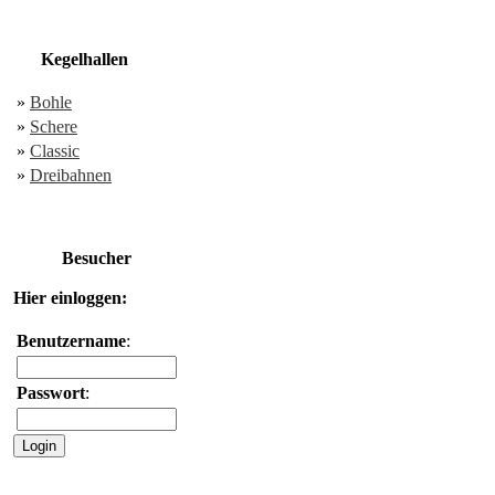
Kegelhallen
»
Bohle
»
Schere
»
Classic
»
Dreibahnen
Besucher
Hier einloggen:
Benutzername
:
Passwort
: