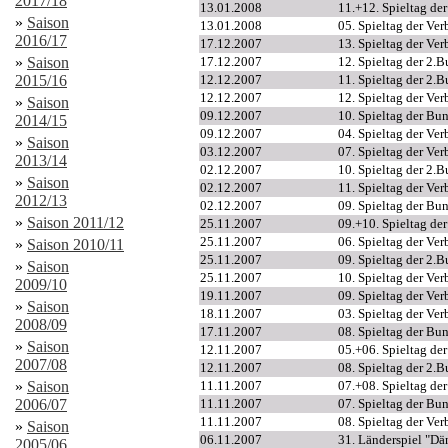
2017/18
13.01.2008
11.+12. Spieltag de
»
Saison
13.01.2008
05. Spieltag der Ver
2016/17
17.12.2007
13. Spieltag der Ver
»
Saison
17.12.2007
12. Spieltag der 2.
2015/16
12.12.2007
11. Spieltag der 2.
12.12.2007
12. Spieltag der Ver
»
Saison
09.12.2007
10. Spieltag der Bun
2014/15
09.12.2007
04. Spieltag der Ver
»
Saison
03.12.2007
07. Spieltag der Ver
2013/14
02.12.2007
10. Spieltag der 2.
»
Saison
02.12.2007
11. Spieltag der Ver
2012/13
02.12.2007
09. Spieltag der Bun
»
Saison 2011/12
25.11.2007
09.+10. Spieltag de
25.11.2007
06. Spieltag der Ver
»
Saison 2010/11
25.11.2007
09. Spieltag der 2.
»
Saison
25.11.2007
10. Spieltag der Ver
2009/10
19.11.2007
09. Spieltag der Ver
»
Saison
18.11.2007
03. Spieltag der Ver
2008/09
17.11.2007
08. Spieltag der Bun
»
Saison
12.11.2007
05.+06. Spieltag d
2007/08
12.11.2007
08. Spieltag der 2.
»
Saison
11.11.2007
07.+08. Spieltag de
2006/07
11.11.2007
07. Spieltag der Bun
11.11.2007
08. Spieltag der Ver
»
Saison
06.11.2007
31. Länderspiel "Dä
2005/06