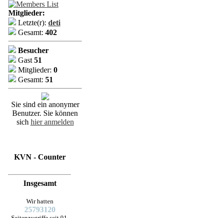
Mitglieder:
Letzte(r):
deti
Gesamt:
402
Besucher
Gast
51
Mitglieder:
0
Gesamt:
51
Sie sind ein anonymer
Benutzer. Sie können
sich
hier anmelden
KVN - Counter
Insgesamt
Wir hatten
25793120
Seitenzugriffe seit 01.