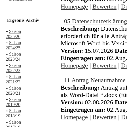
Homepage
|
Bewerten
|
De
05 Datenschutzerkläru
Ergebnis-Archiv
Beschreibung:
Datenschu
»
Saison
erforderlich für alle Antr
2025/26
Microsoft Word bis Versi
»
Saison
2024/25
Version:
15.07.2026
Date
»
Saison
Eingetragen am:
02.Aug
2023/24
Homepage
|
Bewerten
|
De
»
Saison
2022/23
»
Saison
11 Antrag Neuaufnahm
2021/22
Beschreibung:
Antrag a
»
Saison
2020/21
als Word-Datei *.docx (fü
»
Saison
Version:
02.08.2026
Date
2019/20
Eingetragen am:
02.Aug
»
Saison
2018/19
Homepage
|
Bewerten
|
De
»
Saison