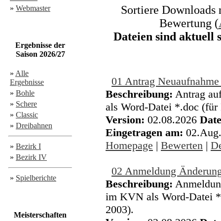
Sortiere Downloads n
»
Webmaster
Bewertung (
Dateien sind aktuell
Ergebnisse der
Saison 2026/27
»
Alle
01 Antrag Neuaufnahm
Ergebnisse
Beschreibung:
Antrag a
»
Bohle
»
Schere
als Word-Datei *.doc (für
»
Classic
Version:
02.08.2026
Date
»
Dreibahnen
Eingetragen am:
02.Aug
Homepage
|
Bewerten
|
De
»
Bezirk I
»
Bezirk IV
02 Anmeldung Änderung 
»
Spielberichte
Beschreibung:
Anmeldung
im KVN als Word-Datei *.
2003).
Meisterschaften