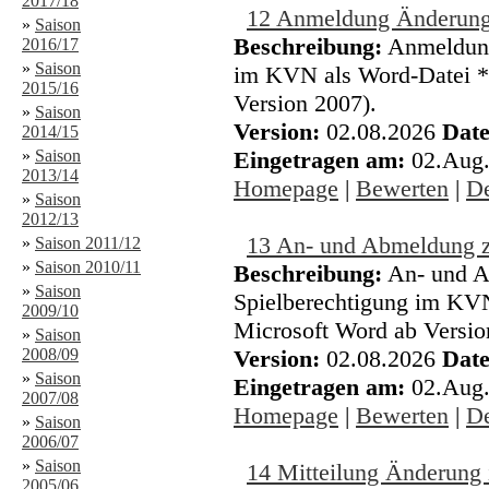
2017/18
12 Anmeldung Änderung 
»
Saison
Beschreibung:
Anmeldung
2016/17
»
Saison
im KVN als Word-Datei *.
2015/16
Version 2007).
»
Saison
Version:
02.08.2026
Date
2014/15
»
Saison
Eingetragen am:
02.Aug
2013/14
Homepage
|
Bewerten
|
De
»
Saison
2012/13
13 An- und Abmeldung zu
»
Saison 2011/12
»
Saison 2010/11
Beschreibung:
An- und A
»
Saison
Spielberechtigung im KVN
2009/10
Microsoft Word ab Versio
»
Saison
2008/09
Version:
02.08.2026
Date
»
Saison
Eingetragen am:
02.Aug
2007/08
Homepage
|
Bewerten
|
De
»
Saison
2006/07
»
Saison
14 Mitteilung Änderung
2005/06