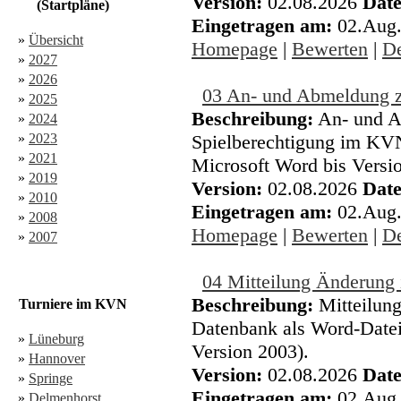
Version:
02.08.2026
Date
(Startpläne)
Eingetragen am:
02.Aug
»
Übersicht
Homepage
|
Bewerten
|
De
»
2027
»
2026
03 An- und Abmeldung zu
»
2025
Beschreibung:
An- und A
»
2024
»
2023
Spielberechtigung im KVN
»
2021
Microsoft Word bis Versi
»
2019
Version:
02.08.2026
Date
»
2010
Eingetragen am:
02.Aug
»
2008
Homepage
|
Bewerten
|
De
»
2007
04 Mitteilung Änderung
Beschreibung:
Mitteilung
Turniere im KVN
Datenbank als Word-Datei
»
Lüneburg
Version 2003).
»
Hannover
Version:
02.08.2026
Date
»
Springe
Eingetragen am:
02.Aug
»
Delmenhorst