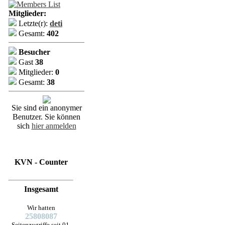
Mitglieder:
Letzte(r):
deti
Gesamt:
402
Besucher
Gast
38
Mitglieder:
0
Gesamt:
38
Sie sind ein anonymer
Benutzer. Sie können
sich
hier anmelden
KVN - Counter
Insgesamt
Wir hatten
25808087
Seitenzugriffe seit 01.