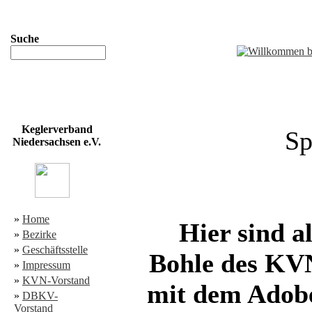
Suche
Keglerverband
Sp
Niedersachsen e.V.
»
Home
Hier sind a
»
Bezirke
»
Geschäftsstelle
Bohle des KVN 
»
Impressum
»
KVN-Vorstand
mit dem Adobe
»
DBKV-
Vorstand