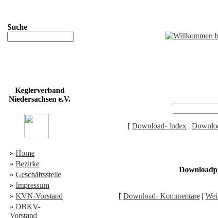
Suche
Keglerverband
Niedersachsen e.V.
[
Download- Index
|
Downloa
»
Home
»
Bezirke
Downloadpro
»
Geschäftsstelle
»
Impressum
»
KVN-Vorstand
[
Download- Kommentare
|
Weit
»
DBKV-
Vorstand