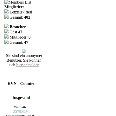
Mitglieder:
Letzte(r):
deti
Gesamt:
402
Besucher
Gast
47
Mitglieder:
0
Gesamt:
47
Sie sind ein anonymer
Benutzer. Sie können
sich
hier anmelden
KVN - Counter
Insgesamt
Wir hatten
25798936
Seitenzugriffe seit 01.