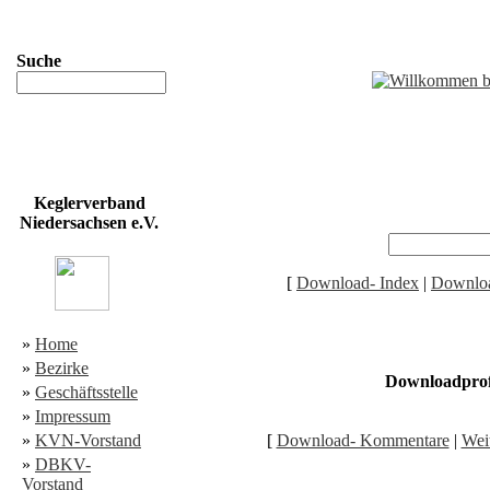
Suche
Keglerverband
Niedersachsen e.V.
[
Download- Index
|
Downloa
»
Home
»
Bezirke
Downloadprof
»
Geschäftsstelle
»
Impressum
»
KVN-Vorstand
[
Download- Kommentare
|
Weit
»
DBKV-
Vorstand