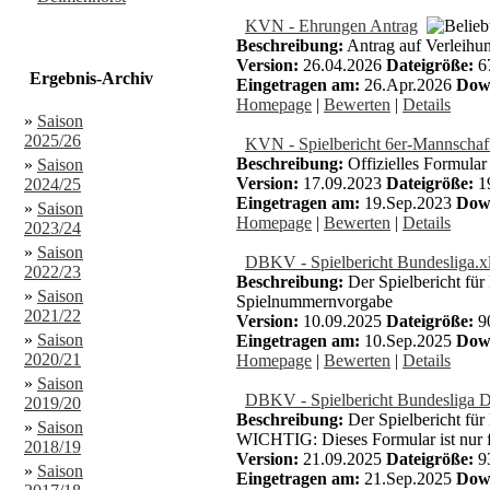
KVN - Ehrungen Antrag
Beschreibung:
Antrag auf Verleihu
Version:
26.04.2026
Dateigröße:
6
Ergebnis-Archiv
Eingetragen am:
26.Apr.2026
Dow
Homepage
|
Bewerten
|
Details
»
Saison
2025/26
KVN - Spielbericht 6er-Mannscha
Beschreibung:
Offizielles Formula
»
Saison
Version:
17.09.2023
Dateigröße:
1
2024/25
Eingetragen am:
19.Sep.2023
Dow
»
Saison
Homepage
|
Bewerten
|
Details
2023/24
»
Saison
DBKV - Spielbericht Bundesliga.x
2022/23
Beschreibung:
Der Spielbericht für
»
Saison
Spielnummernvorgabe
2021/22
Version:
10.09.2025
Dateigröße:
9
»
Saison
Eingetragen am:
10.Sep.2025
Dow
2020/21
Homepage
|
Bewerten
|
Details
»
Saison
DBKV - Spielbericht Bundesliga D
2019/20
Beschreibung:
Der Spielbericht für
»
Saison
WICHTIG: Dieses Formular ist nur f
2018/19
Version:
21.09.2025
Dateigröße:
9
»
Saison
Eingetragen am:
21.Sep.2025
Dow