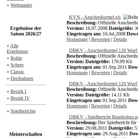
»
Webmaster
KVN - Anschreibzettel.xls
Beschreibung:
Offizielle Anschreib
Ergebnisse der
Version:
16.07.2008
Dateigröße:
3
Saison 2026/27
Eingetragen am:
16.Jul.2008
Down
Homepage
|
Bewerten
|
Details
»
Alle
DBKV - Anschreibzettel 120 Wurf
Ergebnisse
Beschreibung:
Offizielle Anschrei
»
Bohle
Version:
Dateigröße:
170.99 Kb
»
Schere
Eingetragen am:
01.Sep.2011
Dow
»
Classic
Homepage
|
Bewerten
|
Details
»
Dreibahnen
DBKV - Anschreibzettel 120 Wurf 
Beschreibung:
Offizielle Anschreib
»
Bezirk I
Version:
Dateigröße:
14.11 Kb
»
Bezirk IV
Eingetragen am:
01.Sep.2011
Dow
Homepage
|
Bewerten
|
Details
»
Spielberichte
DBKV - Spielbericht Bundesliga.p
Beschreibung:
Der Spielbericht für
Version:
29.08.2011
Dateigröße:
53
Eingetragen am:
29.Aug.2011
Dow
Meisterschaften