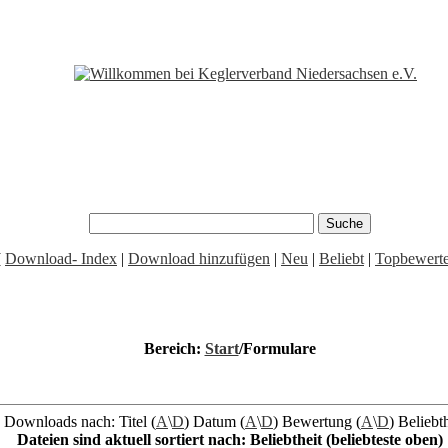
[
Download- Index
|
Download hinzufügen
|
Neu
|
Beliebt
|
Topbewerte
Bereich:
Start
/Formulare
e Downloads nach: Titel (
A
\
D
) Datum (
A
\
D
) Bewertung (
A
\
D
) Beliebth
Dateien sind aktuell sortiert nach: Beliebtheit (beliebteste oben)