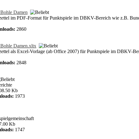
f Bohle Damen
bzettel im PDF-Format für Punktspiele im DBKV-Bereich wie z.B. Bu
nloads:
2860
 Bohle Damen.xltx
zettel als Excel-Vorlage (ab Office 2007) für Punktspiele im DBKV-B
nloads:
2848
richte
08.50 Kb
loads:
1973
spielgemeinschaft
7.00 Kb
loads:
1747