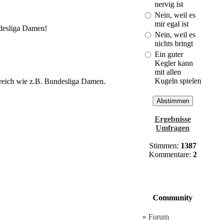
Cuxhaven!
nervig ist
(Last: 30.03. -
Nein, weil es
21:01)
mir egal ist
ndesliga Damen!
Nein, weil es
nichts bringt
Ein guter
Kegler kann
mit allen
Kugeln spielen
ereich wie z.B. Bundesliga Damen.
Ergebnisse
Umfragen
Stimmen:
1387
Kommentare:
2
Community
»
Forum