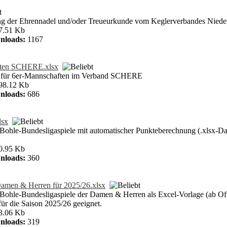
ng der Ehrennadel und/oder Treueurkunde vom Keglerverbandes Nieder
7.51 Kb
nloads:
1167
ften SCHERE.xlsx
r für 6er-Mannschaften im Verband SCHERE
98.12 Kb
nloads:
686
lsx
 Bohle-Bundesligaspiele mit automatischer Punkteberechnung (.xlsx-Da
0.95 Kb
nloads:
360
amen & Herren für 2025/26.xlsx
 Bohle-Bundesligaspiele der Damen & Herren als Excel-Vorlage (ab Of
ür die Saison 2025/26 geeignet.
3.06 Kb
nloads:
319