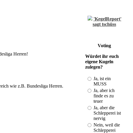
'KegelReport'
sagt tschüss
(Last: 21.08. -
18:55)
Einzelwertung
und Spielberichte
Voting
vom DBKV
esliga Herren!
Würdet ihr euch
(Last: 01.11. -
eigene Kugeln
20:50)
zulegen?
Kegeln im
Bezirk und mehr
Ja, ist ein
(Last: 19.08. -
MUSS
reich wie z.B. Bundesliga Herren.
23:43)
Ja, aber ich
DKB-
finde es zu
Strukturplan
teuer
2010-2013
Ja, aber die
(Last: 28.01. -
Schlepperei ist
21:34)
nervig
ISV-
Nein, weil die
Gratulation an
Schlepperei