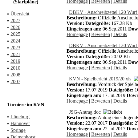
Homepage
|
Bewerten
|
Details
(Startpläne)
DBKV - Anschreibzettel 120 Wur
»
Übersicht
Beschreibung:
Offizielle Anschrei
»
2027
Version:
Dateigröße:
167.28 Kb
»
2026
Eingetragen am:
06.Sep.2011
Dow
»
2025
Homepage
|
Bewerten
|
Details
»
2024
DBKV - Anschreibzettel 120 Wurf
»
2023
Beschreibung:
Offizielle Anschreib
»
2021
Version:
Dateigröße:
20.92 Kb
»
2019
Eingetragen am:
06.Sep.2011
Dow
Homepage
|
Bewerten
|
Details
»
2010
»
2008
KVN - Spielbericht 2019/20.xls
»
2007
Beschreibung:
Vordruck der Spielbe
Version:
17.07.2019
Dateigröße:
1
Eingetragen am:
17.Jul.2019
Down
Homepage
|
Bewerten
|
Details
Turniere im KVN
JSG-Antrag.doc
»
Lüneburg
Beschreibung:
Antrag einer Jugend
Version:
22.07.2017
Dateigröße:
2
»
Hannover
Eingetragen am:
22.Jul.2017
Down
»
Springe
Homepage
|
Bewerten
|
Details
»
Delmenhorst