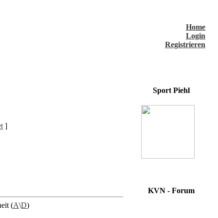
Home
Login
Registrieren
Sport Piehl
t
]
KVN - Forum
eit (
A
\
D
)