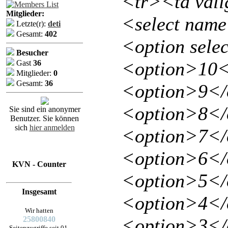
<tr><td val
Mitglieder:
<select nam
Letzte(r):
deti
Gesamt:
402
<option sele
Besucher
<option>10<
Gast
36
Mitglieder:
0
Gesamt:
36
<option>9</
<option>8</
Sie sind ein anonymer
Benutzer. Sie können
sich
hier anmelden
<option>7</
<option>6</
KVN - Counter
<option>5</
Insgesamt
<option>4</
Wir hatten
25800840
<option>3</
Seitenzugriffe seit 01.