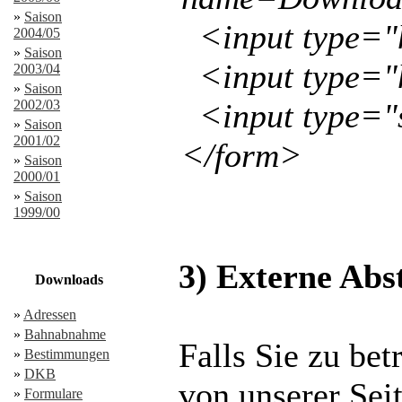
»
Saison
<input type="
2004/05
»
Saison
<input type="
2003/04
»
Saison
2002/03
<input type="s
»
Saison
2001/02
</form>
»
Saison
2000/01
»
Saison
1999/00
3) Externe Ab
Downloads
»
Adressen
»
Bahnabnahme
Falls Sie zu be
»
Bestimmungen
»
DKB
von unserer Sei
»
Formulare