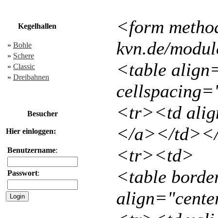
<form method
Kegelhallen
kvn.de/modu
»
Bohle
»
Schere
<table align
»
Classic
»
Dreibahnen
cellspacing=
<tr><td alig
Besucher
</a></td></
Hier einloggen:
<tr><td>
Benutzername
:
<table borde
Passwort
:
align="cente