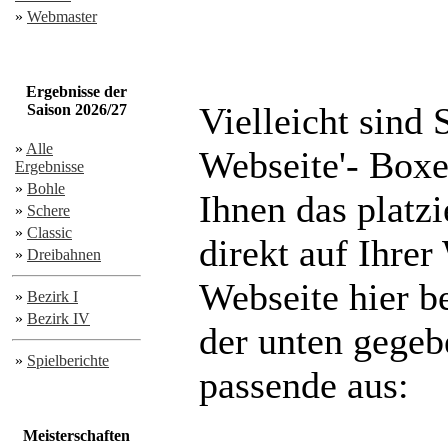
»
Webmaster
Ergebnisse der
Vielleicht sind
Saison 2026/27
»
Alle
Webseite'- Boxen
Ergebnisse
»
Bohle
Ihnen das platz
»
Schere
»
Classic
direkt auf Ihre
»
Dreibahnen
Webseite hier b
»
Bezirk I
»
Bezirk IV
der unten gegeb
»
Spielberichte
passende aus:
Meisterschaften