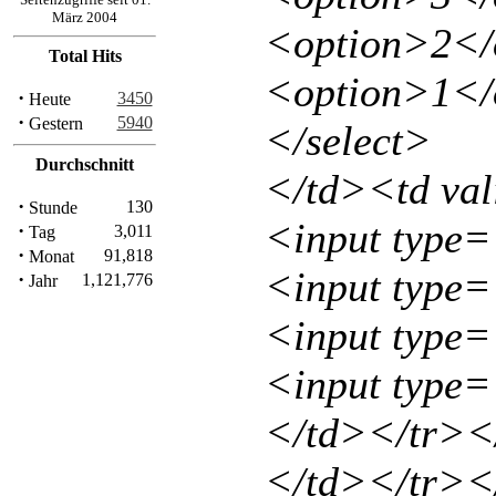
März 2004
<option>2</
Total Hits
<option>1</
·
3450
Heute
·
5940
Gestern
</select>
Durchschnitt
</td><td va
·
130
Stunde
<input type=
·
3,011
Tag
·
91,818
Monat
<input type=
·
1,121,776
Jahr
<input type
<input type=
</td></tr><
</td></tr><