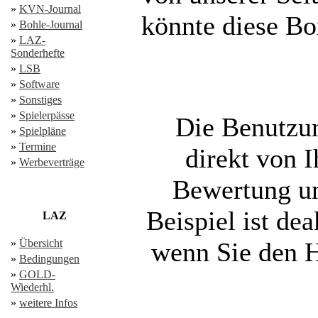
»
KVN-Journal
könnte diese Bo
»
Bohle-Journal
»
LAZ-
Sonderhefte
»
LSB
»
Software
»
Sonstiges
»
Spielerpässe
Die Benutzun
»
Spielpläne
»
Termine
direkt von I
»
Werbeverträge
Bewertung un
Beispiel ist dea
LAZ
»
Übersicht
wenn Sie den H
»
Bedingungen
»
GOLD-
Wiederhl.
»
weitere Infos