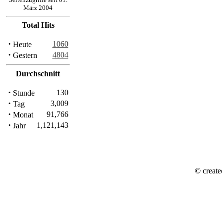
März 2004
Total Hits
·
1060
Heute
·
4804
Gestern
Durchschnitt
·
130
Stunde
·
3,009
Tag
·
91,766
Monat
·
1,121,143
Jahr
© create