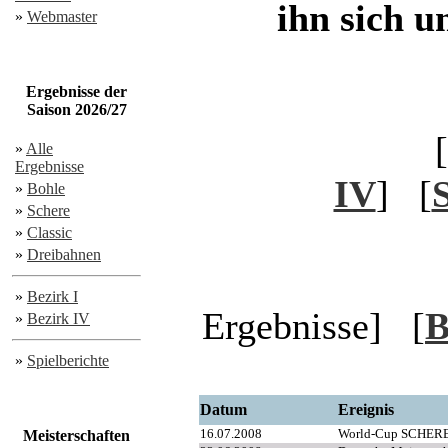
ihn sich un
»
Webmaster
Ergebnisse der
Saison 2026/27
»
Alle
Ergebnisse
IV
] [
»
Bohle
»
Schere
»
Classic
»
Dreibahnen
»
Bezirk I
Ergebnisse] [
B
»
Bezirk IV
»
Spielberichte
Datum
Ereignis
16.07.2008
World-Cup SCHERE 
Meisterschaften