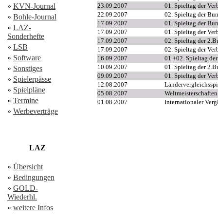
»
KVN-Journal
23.09.2007
01. Spieltag der Ver
22.09.2007
02. Spieltag der Bun
»
Bohle-Journal
17.09.2007
01. Spieltag der Bun
»
LAZ-
17.09.2007
01. Spieltag der Ver
Sonderhefte
17.09.2007
02. Spieltag der 2.
»
LSB
17.09.2007
02. Spieltag der Ver
»
Software
16.09.2007
01.+02. Spieltag de
10.09.2007
01. Spieltag der 2.
»
Sonstiges
09.09.2007
01. Spieltag der Ver
»
Spielerpässe
12.08.2007
Ländervergleichssp
»
Spielpläne
05.08.2007
Weltmeisterschafte
»
Termine
01.08.2007
Internationaler Ve
»
Werbeverträge
LAZ
»
Übersicht
»
Bedingungen
»
GOLD-
Wiederhl.
»
weitere Infos