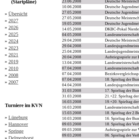
23.06.2008
Deutsche Meistersc
(Startpläne)
10.06.2008
Deutsche Jugendmei
27.05.2008
Deutsche Jugendmei
»
Übersicht
27.05.2008
Deutsche Meisters
»
2027
19.05.2008
Deutsche Jugendme
»
2026
14.05.2008
DKBC-Pokal Nierder
»
2025
04.05.2008
Landesmeisterschaf
29.04.2008
Deutsche Meistersc
»
2024
29.04.2008
Landesjugendmeist
»
2023
25.04.2008
Landesjugendmeist
»
2021
20.04.2008
Aufstiegsspiele zur
»
2019
13.04.2008
Landesmeisterscha
»
2010
07.04.2008
Landesmeisterscha
07.04.2008
Bezirksvergleichssp
»
2008
07.04.2008
18. Spieltag der Bun
»
2007
04.04.2008
Landesjugendmeist
31.03.2008
17. Spieltag der Bun
31.03.2008
21.+22. Spieltag de
16.03.2008
19.+20. Spieltag de
Turniere im KVN
16.03.2008
Landesmeisterschaf
15.03.2008
18. Spieltag der 2.
»
Lüneburg
10.03.2008
16. Spieltag der Bun
»
Hannover
09.03.2008
18. Spieltag der Ver
09.03.2008
Aufstiegsspiele zur
»
Springe
09.03.2008
06. Spieltag der Ve
»
Delmenhorst