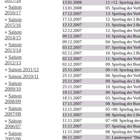
2017/18
13.01.2008
11.+12. Spieltag de
»
Saison
13.01.2008
05. Spieltag der Ver
2016/17
17.12.2007
13. Spieltag der Ver
»
Saison
17.12.2007
12. Spieltag der 2.
2015/16
12.12.2007
11. Spieltag der 2.
12.12.2007
12. Spieltag der Ver
»
Saison
09.12.2007
10. Spieltag der Bun
2014/15
09.12.2007
04. Spieltag der Ver
»
Saison
03.12.2007
07. Spieltag der Ver
2013/14
02.12.2007
10. Spieltag der 2.
»
Saison
02.12.2007
11. Spieltag der Ver
2012/13
02.12.2007
09. Spieltag der Bun
»
Saison 2011/12
25.11.2007
09.+10. Spieltag de
25.11.2007
06. Spieltag der Ver
»
Saison 2010/11
25.11.2007
09. Spieltag der 2.
»
Saison
25.11.2007
10. Spieltag der Ver
2009/10
19.11.2007
09. Spieltag der Ver
»
Saison
18.11.2007
03. Spieltag der Ver
2008/09
17.11.2007
08. Spieltag der Bun
»
Saison
12.11.2007
05.+06. Spieltag d
2007/08
12.11.2007
08. Spieltag der 2.
»
Saison
11.11.2007
07.+08. Spieltag de
2006/07
11.11.2007
07. Spieltag der Bun
11.11.2007
08. Spieltag der Ver
»
Saison
06.11.2007
31. Länderspiel "Dä
2005/06