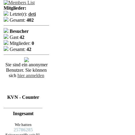
Mitglieder:
Letzte(r):
deti
Gesamt:
402
Besucher
Gast
42
Mitglieder:
0
Gesamt:
42
Sie sind ein anonymer
Benutzer. Sie können
sich
hier anmelden
KVN - Counter
Insgesamt
Wir hatten
25786285
Seitenzugriffe seit 01.