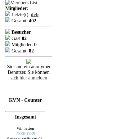
Mitglieder:
Letzte(r):
deti
Gesamt:
402
Besucher
Gast
82
Mitglieder:
0
Gesamt:
82
Sie sind ein anonymer
Benutzer. Sie können
sich
hier anmelden
KVN - Counter
Insgesamt
Wir hatten
25800589
Seitenzugriffe seit 01.