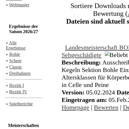
Sortiere Downloads n
»
Webmaster
Bewertung (
Dateien sind aktuell
Ergebnisse der
Saison 2026/27
»
Alle
Landesmeisterschaft BO
Ergebnisse
Sehgeschädigte
»
Bohle
»
Schere
Beschreibung:
Ausschreib
»
Classic
Kegeln Sektion Bohle Ein
»
Dreibahnen
Altersklassen für Körper
in Celle und Peine
»
Bezirk I
Version:
05.02.2024
Date
»
Bezirk IV
Eingetragen am:
05.Feb
»
Spielberichte
Homepage
|
Bewerten
|
De
Meisterschaften