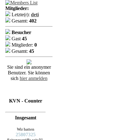
Mitglieder:
Letzte(r):
deti
Gesamt:
402
Besucher
Gast
45
Mitglieder:
0
Gesamt:
45
Sie sind ein anonymer
Benutzer. Sie können
sich
hier anmelden
KVN - Counter
Insgesamt
Wir hatten
25807325
Seitenzugriffe seit 01.