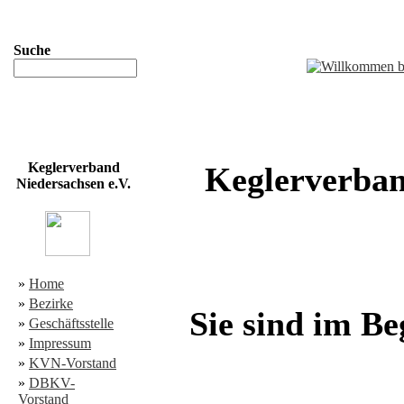
Suche
Keglerverband
Keglerverban
Niedersachsen e.V.
»
Home
»
Bezirke
Sie sind im Be
»
Geschäftsstelle
»
Impressum
»
KVN-Vorstand
»
DBKV-
Vorstand