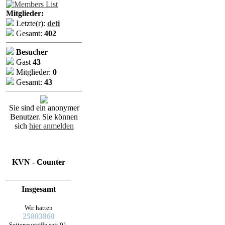
Mitglieder:
Letzte(r):
deti
Gesamt:
402
Besucher
Gast
43
Mitglieder:
0
Gesamt:
43
Sie sind ein anonymer
Benutzer. Sie können
sich
hier anmelden
KVN - Counter
Insgesamt
Wir hatten
25803860
Seitenzugriffe seit 01.