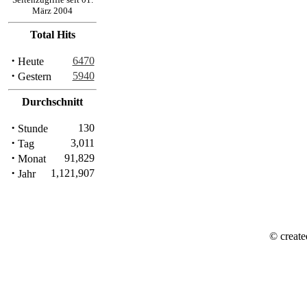
März 2004
Total Hits
·
6470
Heute
·
5940
Gestern
Durchschnitt
·
130
Stunde
·
3,011
Tag
·
91,829
Monat
·
1,121,907
Jahr
© create