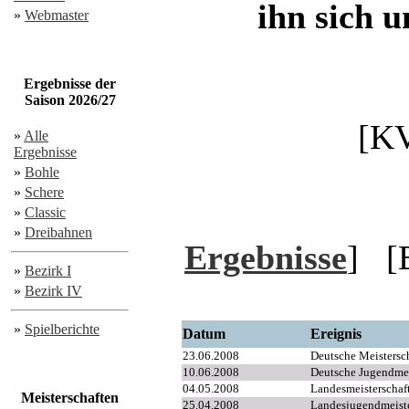
ihn sich u
»
Webmaster
Ergebnisse der
Saison 2026/27
[K
»
Alle
Ergebnisse
»
Bohle
»
Schere
»
Classic
»
Dreibahnen
Ergebnisse
] [
»
Bezirk I
»
Bezirk IV
»
Spielberichte
Datum
Ereignis
23.06.2008
Deutsche Meisters
10.06.2008
Deutsche Jugendme
04.05.2008
Landesmeisterscha
Meisterschaften
25.04.2008
Landesjugendmeist