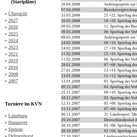
(Startpläne)
20.04.2008
Aufstiegsspiele zu
07.04.2008
Bezirksvergleichssp
»
Übersicht
31.03.2008
21.+22. Spieltag de
»
2027
16.03.2008
19.+20. Spieltag de
09.03.2008
11. Spieltag der B
»
2026
09.03.2008
06. Spieltag der V
»
2025
09.03.2008
Aufstiegsspiele zu
»
2024
24.02.2008
09.+10. Spieltag d
»
2023
24.02.2008
17.+18. Spieltag de
»
2021
11.02.2008
15.+16. Spieltag de
11.02.2008
06. Spieltag der Ve
»
2019
28.01.2008
07.+08. Spieltag d
»
2010
27.01.2008
13.+14. Spieltag de
»
2008
13.01.2008
11.+12. Spieltag de
»
2007
13.01.2008
05. Spieltag der Ver
09.12.2007
04. Spieltag der Ver
25.11.2007
09.+10. Spieltag de
18.11.2007
03. Spieltag der Ver
12.11.2007
05.+06. Spieltag d
Turniere im KVN
11.11.2007
07.+08. Spieltag de
06.11.2007
31. Länderspiel "Dä
»
Lüneburg
29.10.2007
Deutschlandpokal d
»
Hannover
28.10.2007
05.+06. Spieltag de
»
Springe
28.10.2007
03.+04. Spieltag d
»
Delmenhorst
22.10.2007
Ländervergleichsspi