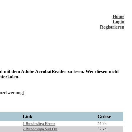
Home
Login
Registrieren
sind mit dem Adobe AcrobatReader zu lesen. Wer diesen nicht
nterladen.
nzelwertung]
Link
Grösse
1.Bundesliga Herren
26 kb
2.Bundesliga Süd-Ost
32 kb