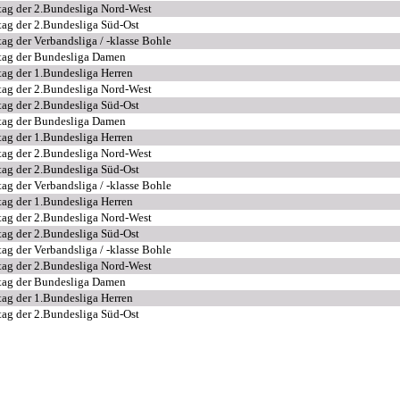
tag der 2.Bundesliga Nord-West
tag der 2.Bundesliga Süd-Ost
tag der Verbandsliga / -klasse Bohle
ltag der Bundesliga Damen
tag der 1.Bundesliga Herren
tag der 2.Bundesliga Nord-West
tag der 2.Bundesliga Süd-Ost
ltag der Bundesliga Damen
tag der 1.Bundesliga Herren
tag der 2.Bundesliga Nord-West
tag der 2.Bundesliga Süd-Ost
tag der Verbandsliga / -klasse Bohle
tag der 1.Bundesliga Herren
tag der 2.Bundesliga Nord-West
tag der 2.Bundesliga Süd-Ost
tag der Verbandsliga / -klasse Bohle
tag der 2.Bundesliga Nord-West
ltag der Bundesliga Damen
tag der 1.Bundesliga Herren
tag der 2.Bundesliga Süd-Ost