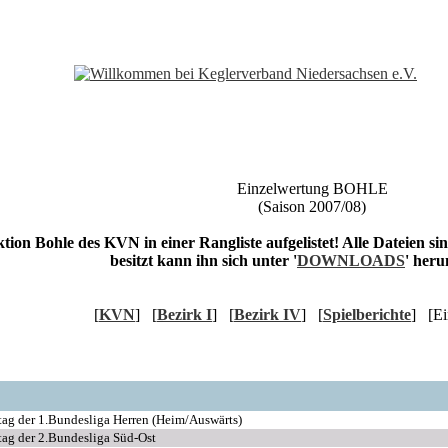
Einzelwertung BOHLE
(Saison 2007/08)
ktion Bohle des KVN in einer Rangliste aufgelistet! Alle Dateien 
besitzt kann ihn sich unter '
DOWNLOADS
' heru
[
KVN
] [
Bezirk I
] [
Bezirk IV
] [
Spielberichte
] [Ei
tag der 1.Bundesliga Herren (Heim/Auswärts)
tag der 2.Bundesliga Süd-Ost