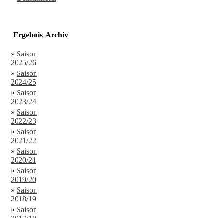
Ergebnis-Archiv
»
Saison
2025/26
»
Saison
2024/25
»
Saison
2023/24
»
Saison
2022/23
»
Saison
2021/22
»
Saison
2020/21
»
Saison
2019/20
»
Saison
2018/19
»
Saison