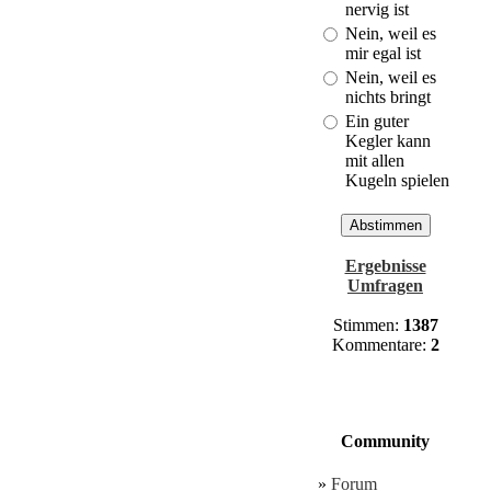
Cuxhaven!
nervig ist
(Last: 30.03. -
Nein, weil es
21:01)
mir egal ist
Nein, weil es
nichts bringt
Ein guter
Kegler kann
mit allen
Kugeln spielen
Ergebnisse
Umfragen
Stimmen:
1387
Kommentare:
2
Community
»
Forum