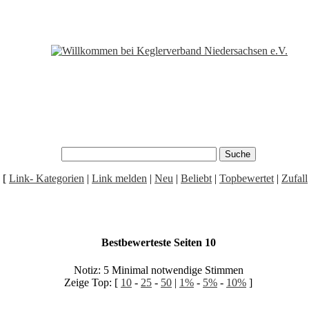
[
Link- Kategorien
|
Link melden
|
Neu
|
Beliebt
|
Topbewertet
|
Zufall
Bestbewerteste Seiten 10
Notiz: 5 Minimal notwendige Stimmen
Zeige Top: [
10
-
25
-
50
|
1%
-
5%
-
10%
]