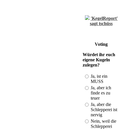
'KegelReport'
sagt tschüss
(Last: 21.08. -
18:55)
Einzelwertung
und Spielberichte
Voting
vom DBKV
Würdet ihr euch
(Last: 01.11. -
eigene Kugeln
20:50)
zulegen?
Kegeln im
Bezirk und mehr
Ja, ist ein
(Last: 19.08. -
MUSS
23:43)
Ja, aber ich
DKB-
finde es zu
Strukturplan
teuer
2010-2013
Ja, aber die
(Last: 28.01. -
Schlepperei ist
21:34)
nervig
ISV-
Nein, weil die
Gratulation an
Schlepperei