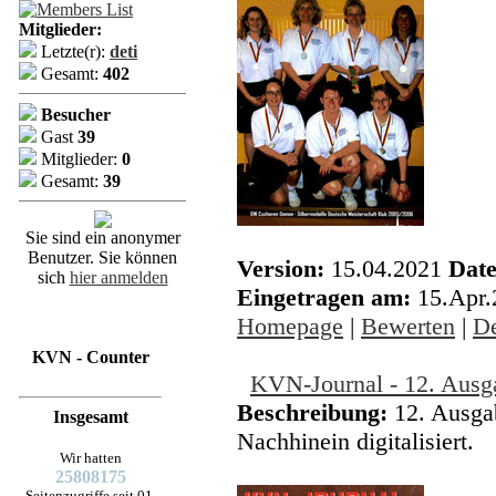
Mitglieder:
Letzte(r):
deti
Gesamt:
402
Besucher
Gast
39
Mitglieder:
0
Gesamt:
39
Sie sind ein anonymer
Benutzer. Sie können
Version:
15.04.2021
Date
sich
hier anmelden
Eingetragen am:
15.Apr
Homepage
|
Bewerten
|
De
KVN - Counter
KVN-Journal - 12. Ausg
Beschreibung:
12. Ausga
Insgesamt
Nachhinein digitalisiert.
Wir hatten
25808175
Seitenzugriffe seit 01.