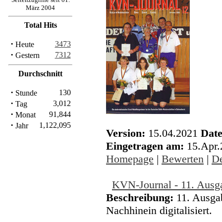
März 2004
Total Hits
·
3473
Heute
·
7312
Gestern
Durchschnitt
·
130
Stunde
·
3,012
Tag
·
91,844
Monat
·
1,122,095
Jahr
Version:
15.04.2021
Date
Eingetragen am:
15.Apr
Homepage
|
Bewerten
|
De
KVN-Journal - 11. Ausg
Beschreibung:
11. Ausga
Nachhinein digitalisiert.