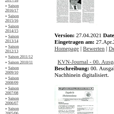
2017/18
»
Saison
2016/17
»
Saison
2015/16
»
Saison
2014/15
Version:
27.04.2021
Date
»
Saison
2013/14
Eingetragen am:
27.Apr
»
Saison
Homepage
|
Bewerten
|
De
2012/13
»
Saison 2011/12
KVN-Journal - 00. Aus
»
Saison 2010/11
Beschreibung:
00. Ausga
»
Saison
2009/10
Nachhinein digitalisiert.
»
Saison
2008/09
»
Saison
2007/08
»
Saison
2006/07
»
Saison
2005/06