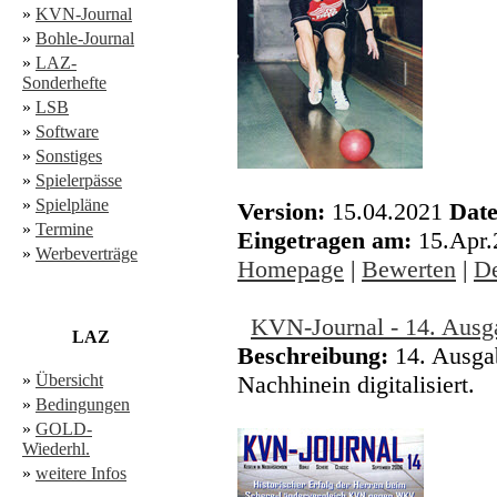
»
KVN-Journal
»
Bohle-Journal
»
LAZ-
Sonderhefte
»
LSB
»
Software
»
Sonstiges
»
Spielerpässe
»
Spielpläne
Version:
15.04.2021
Date
»
Termine
Eingetragen am:
15.Apr
»
Werbeverträge
Homepage
|
Bewerten
|
De
KVN-Journal - 14. Ausg
LAZ
Beschreibung:
14. Ausga
»
Übersicht
Nachhinein digitalisiert.
»
Bedingungen
»
GOLD-
Wiederhl.
»
weitere Infos