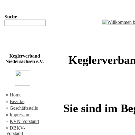
Suche
Keglerverband
Keglerverban
Niedersachsen e.V.
»
Home
»
Bezirke
Sie sind im Be
»
Geschäftsstelle
»
Impressum
»
KVN-Vorstand
»
DBKV-
Vorstand