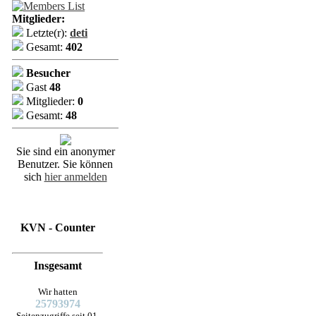
Mitglieder:
Letzte(r):
deti
Gesamt:
402
Besucher
Gast
48
Mitglieder:
0
Gesamt:
48
Sie sind ein anonymer
Benutzer. Sie können
sich
hier anmelden
KVN - Counter
Insgesamt
Wir hatten
25793974
Seitenzugriffe seit 01.