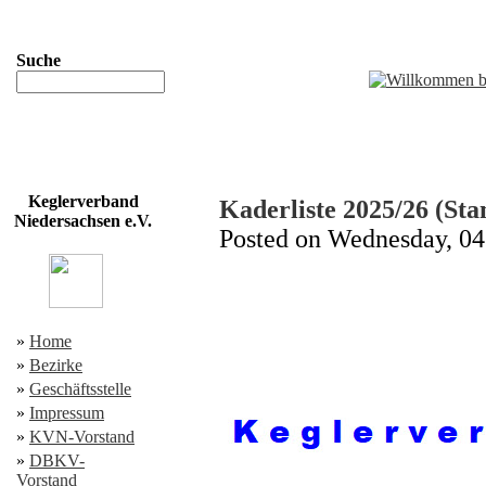
Suche
Keglerverband
Kaderliste 2025/26 (Sta
Niedersachsen e.V.
Posted on Wednesday, 0
»
Home
»
Bezirke
»
Geschäftsstelle
»
Impressum
»
KVN-Vorstand
»
DBKV-
Vorstand