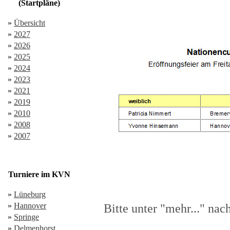
(Startpläne)
»
Übersicht
»
2027
»
2026
»
2025
»
2024
»
2023
»
2021
»
2019
»
2010
»
2008
»
2007
Turniere im KVN
»
Lüneburg
»
Hannover
Bitte unter "mehr..." nac
»
Springe
»
Delmenhorst