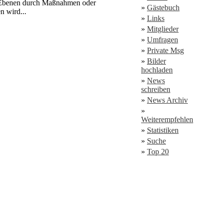
hen Ebenen durch Maßnahmen oder
»
Gästebuch
n wird...
»
Links
»
Mitglieder
»
Umfragen
»
Private Msg
»
Bilder
hochladen
»
News
schreiben
»
News Archiv
»
Weiterempfehlen
»
Statistiken
»
Suche
»
Top 20