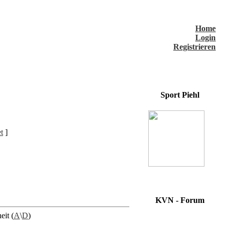
Home
Login
Registrieren
Sport Piehl
t
]
KVN - Forum
eit (
A
\
D
)