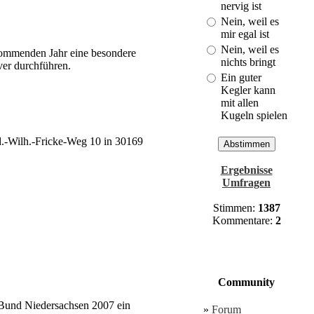
Cuxhaven!
nervig ist
(Last: 30.03. -
Nein, weil es
21:01)
mir egal ist
Nein, weil es
ommenden Jahr eine besondere
nichts bringt
er durchführen.
Ein guter
Kegler kann
mit allen
Kugeln spielen
d.-Wilh.-Fricke-Weg 10 in 30169
Ergebnisse
Umfragen
Stimmen:
1387
Kommentare:
2
Community
tBund Niedersachsen 2007 ein
»
Forum