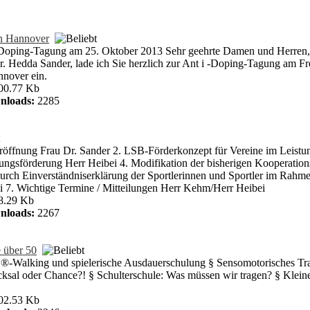
n Hannover
Doping-Tagung am 25. Oktober 2013 Sehr geehrte Damen und Herren, 
r. Hedda Sander, lade ich Sie herzlich zur Ant i -Doping-Tagung am F
nnover ein.
00.77 Kb
nloads:
2285
öffnung Frau Dr. Sander 2. LSB-Förderkonzept für Vereine im Leistu
stungsförderung Herr Heibei 4. Modifikation der bisherigen Kooperati
rch Einverständniserklärung der Sportlerinnen und Sportler im Rahme
 7. Wichtige Termine / Mitteilungen Herr Kehm/Herr Heibei
8.29 Kb
nloads:
2267
e über 50
O®-Walking und spielerische Ausdauerschulung § Sensomotorisches Tra
sal oder Chance?! § Schulterschule: Was müssen wir tragen? § Klein
02.53 Kb