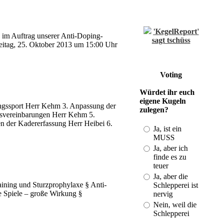
'KegelReport'
sagt tschüss
im Auftrag unserer Anti-Doping-
reitag, 25. Oktober 2013 um 15:00 Uhr
(Last: 21.08. -
18:55)
Einzelwertung
Voting
und Spielberichte
vom DBKV
Würdet ihr euch
(Last: 01.11. -
eigene Kugeln
20:50)
ngssport Herr Kehm 3. Anpassung der
zulegen?
onsvereinbarungen Herr Kehm 5.
Kegeln im
n der Kadererfassung Herr Heibei 6.
Bezirk und mehr
Ja, ist ein
(Last: 19.08. -
MUSS
23:43)
Ja, aber ich
DKB-
finde es zu
Strukturplan
teuer
2010-2013
Ja, aber die
(Last: 28.01. -
ining und Sturzprophylaxe § Anti-
Schlepperei ist
21:34)
e Spiele – große Wirkung §
nervig
ISV-
Nein, weil die
Gratulation an
Schlepperei