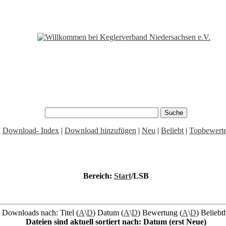
[
Download- Index
|
Download hinzufügen
|
Neu
|
Beliebt
|
Topbewerte
Bereich:
Start
/LSB
e Downloads nach: Titel (
A
\
D
) Datum (
A
\
D
) Bewertung (
A
\
D
) Beliebth
Dateien sind aktuell sortiert nach: Datum (erst Neue)