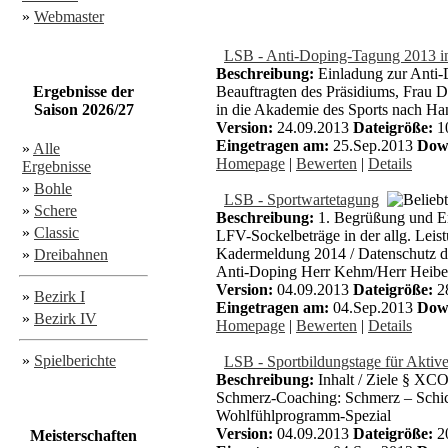
»
Webmaster
LSB - Anti-Doping-Tagung 2013 i
Beschreibung:
Einladung zur Anti-
Ergebnisse der
Beauftragten des Präsidiums, Frau D
Saison 2026/27
in die Akademie des Sports nach Ha
Version:
24.09.2013
Dateigröße:
1
Eingetragen am:
25.Sep.2013
Dow
»
Alle
Homepage
|
Bewerten
|
Details
Ergebnisse
»
Bohle
LSB - Sportwartetagung
»
Schere
Beschreibung:
1. Begrüßung und Er
»
Classic
LFV-Sockelbeträge in der allg. Lei
Kadermeldung 2014 / Datenschutz du
»
Dreibahnen
Anti-Doping Herr Kehm/Herr Heibei
Version:
04.09.2013
Dateigröße:
2
»
Bezirk I
Eingetragen am:
04.Sep.2013
Dow
»
Bezirk IV
Homepage
|
Bewerten
|
Details
»
Spielberichte
LSB - Sportbildungstage für Aktiv
Beschreibung:
Inhalt / Ziele § XC
Schmerz-Coaching: Schmerz – Schick
Wohlfühlprogramm-Spezial
Version:
04.09.2013
Dateigröße:
2
Meisterschaften