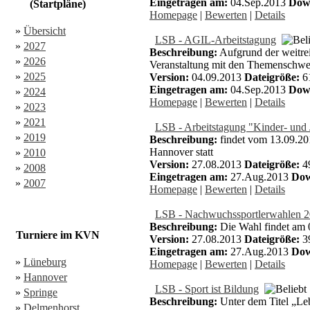
Eingetragen am:
04.Sep.2013
Dow
(Startpläne)
Homepage
|
Bewerten
|
Details
»
Übersicht
LSB - AGIL-Arbeitstagung
»
2027
Beschreibung:
Aufgrund der weitre
»
2026
Veranstaltung mit den Themenschwe
»
2025
Version:
04.09.2013
Dateigröße:
6
Eingetragen am:
04.Sep.2013
Dow
»
2024
Homepage
|
Bewerten
|
Details
»
2023
»
2021
LSB - Arbeitstagung "Kinder- und 
»
2019
Beschreibung:
findet vom 13.09.201
Hannover statt
»
2010
Version:
27.08.2013
Dateigröße:
4
»
2008
Eingetragen am:
27.Aug.2013
Dow
»
2007
Homepage
|
Bewerten
|
Details
LSB - Nachwuchssportlerwahlen 
Beschreibung:
Die Wahl findet am 
Turniere im KVN
Version:
27.08.2013
Dateigröße:
3
Eingetragen am:
27.Aug.2013
Dow
»
Lüneburg
Homepage
|
Bewerten
|
Details
»
Hannover
LSB - Sport ist Bildung
»
Springe
Beschreibung:
Unter dem Titel „Le
»
Delmenhorst