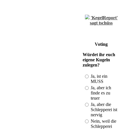
'KegelReport'
sagt tschüss
(Last: 21.08. -
18:55)
Einzelwertung
Voting
und Spielberichte
vom DBKV
Würdet ihr euch
(Last: 01.11. -
eigene Kugeln
20:50)
zulegen?
Kegeln im
Bezirk und mehr
Ja, ist ein
(Last: 19.08. -
MUSS
23:43)
Ja, aber ich
DKB-
finde es zu
Strukturplan
teuer
2010-2013
Ja, aber die
(Last: 28.01. -
Schlepperei ist
21:34)
nervig
ISV-
Nein, weil die
Gratulation an
Schlepperei