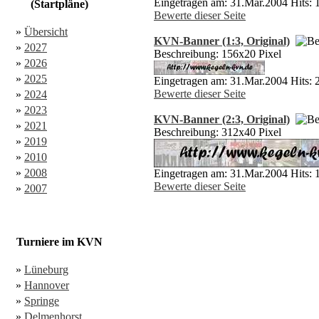
Eingetragen am: 31.Mar.2004 Hits: 
(Startpläne)
Bewerte dieser Seite
»
Übersicht
KVN-Banner (1:3, Original)
»
2027
Beschreibung: 156x20 Pixel
»
2026
»
2025
Eingetragen am: 31.Mar.2004 Hits: 
Bewerte dieser Seite
»
2024
»
2023
KVN-Banner (2:3, Original)
»
2021
Beschreibung: 312x40 Pixel
»
2019
»
2010
»
2008
Eingetragen am: 31.Mar.2004 Hits: 
Bewerte dieser Seite
»
2007
Turniere im KVN
»
Lüneburg
»
Hannover
»
Springe
»
Delmenhorst