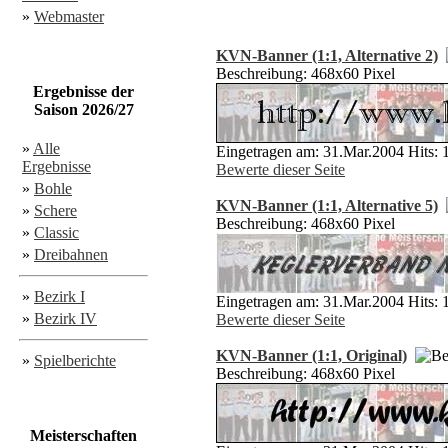
»
Webmaster
KVN-Banner (1:1, Alternative 2)
Beschreibung: 468x60 Pixel
Ergebnisse der
Saison 2026/27
»
Alle
Eingetragen am: 31.Mar.2004 Hits: 
Ergebnisse
Bewerte dieser Seite
»
Bohle
KVN-Banner (1:1, Alternative 5)
»
Schere
Beschreibung: 468x60 Pixel
»
Classic
»
Dreibahnen
»
Bezirk I
Eingetragen am: 31.Mar.2004 Hits: 
»
Bezirk IV
Bewerte dieser Seite
KVN-Banner (1:1, Original)
»
Spielberichte
Beschreibung: 468x60 Pixel
Meisterschaften