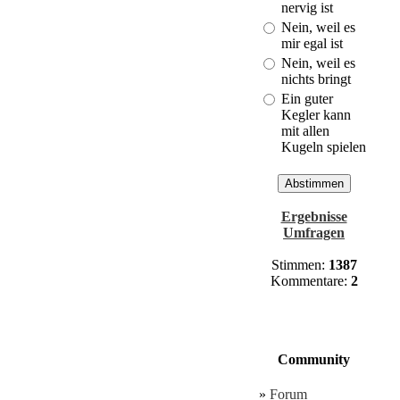
Cuxhaven!
nervig ist
(Last: 30.03. -
Nein, weil es
21:01)
mir egal ist
Nein, weil es
nichts bringt
Ein guter
Kegler kann
mit allen
Kugeln spielen
Ergebnisse
Umfragen
Stimmen:
1387
Kommentare:
2
Community
»
Forum