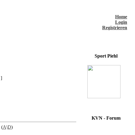
Home
Login
Registrieren
Sport Piehl
]
KVN - Forum
 (
A
\
D
)