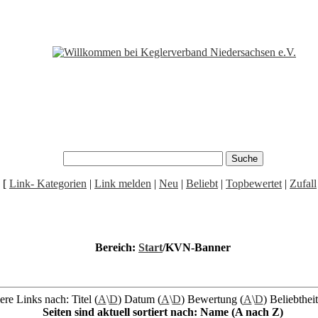
[
Link- Kategorien
|
Link melden
|
Neu
|
Beliebt
|
Topbewertet
|
Zufall
Bereich:
Start
/KVN-Banner
ere Links nach: Titel (
A
\
D
) Datum (
A
\
D
) Bewertung (
A
\
D
) Beliebtheit
Seiten sind aktuell sortiert nach: Name (A nach Z)