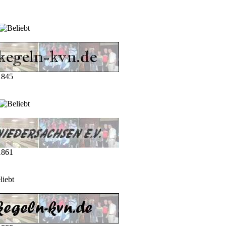
1845
1861