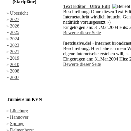
(Startpläne)
Text Editor - Ultra Edit
Beschreibung: Ohne diesen Text Edit
»
Übersicht
Internetauftritt wirklich braucht. 
»
2027
natürlich vorausgesetzt :-)
»
2026
Eingetragen am: 31.Mar.2004 Hits: 
»
2025
Bewerte dieser Seite
»
2024
[netclusive.de] - internet broadcas
»
2023
Beschreibung: Hier habe ich mein Web
»
2021
eigene Internetseite erstellen will, ist
»
2019
Eingetragen am: 31.Mar.2004 Hits: 
Bewerte dieser Seite
»
2010
»
2008
»
2007
Turniere im KVN
»
Lüneburg
»
Hannover
»
Springe
»
Delmenhorst