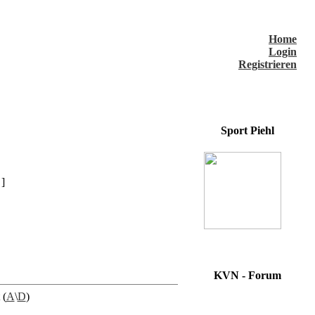
Home
Login
Registrieren
Sport Piehl
]
KVN - Forum
 (
A
\
D
)