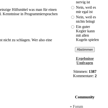
Cuxhaven!
nervig ist
(Last: 30.03. -
Nein, weil es
inzige Hilfsmittel was man für einen
21:01)
mir egal ist
ll. Kenntnisse in Programmiersprachen
Nein, weil es
nichts bringt
Ein guter
Kegler kann
mit allen
Kugeln spielen
t nicht zu schlagen. Wer also eine
Ergebnisse
Umfragen
Stimmen:
1387
Kommentare:
2
Community
»
Forum