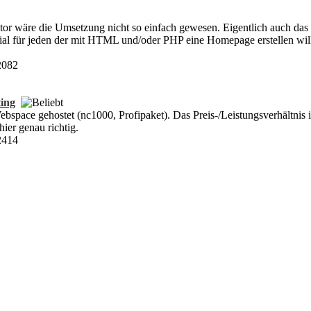
or wäre die Umsetzung nicht so einfach gewesen. Eigentlich auch das e
Genial für jeden der mit HTML und/oder PHP eine Homepage erstellen wi
2082
ting
space gehostet (nc1000, Profipaket). Das Preis-/Leistungsverhältnis is
 hier genau richtig.
2414