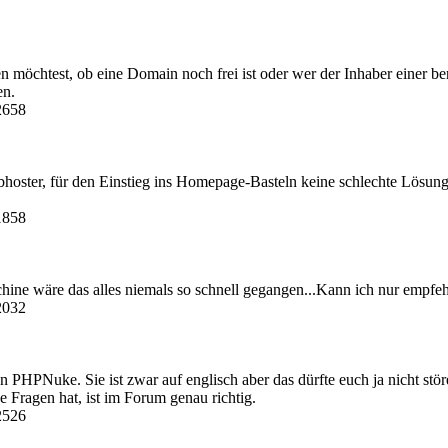
öchtest, ob eine Domain noch frei ist oder wer der Inhaber einer berei
en.
2658
bhoster, für den Einstieg ins Homepage-Basteln keine schlechte Lösung.
1858
ine wäre das alles niemals so schnell gegangen...Kann ich nur empfeh
2032
on PHPNuke. Sie ist zwar auf englisch aber das dürfte euch ja nicht stö
 Fragen hat, ist im Forum genau richtig.
2526