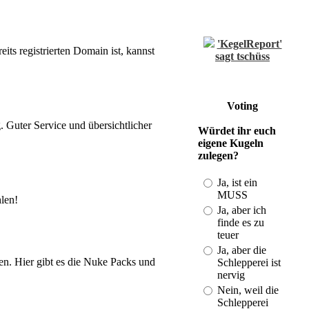
'KegelReport'
sagt tschüss
ts registrierten Domain ist, kannst
(Last: 21.08. -
18:55)
Einzelwertung
und Spielberichte
Voting
vom DBKV
 Guter Service und übersichtlicher
Würdet ihr euch
(Last: 01.11. -
eigene Kugeln
20:50)
zulegen?
Kegeln im
Bezirk und mehr
Ja, ist ein
(Last: 19.08. -
MUSS
len!
23:43)
Ja, aber ich
DKB-
finde es zu
Strukturplan
teuer
2010-2013
Ja, aber die
(Last: 28.01. -
ren. Hier gibt es die Nuke Packs und
Schlepperei ist
21:34)
nervig
ISV-
Nein, weil die
Gratulation an
Schlepperei