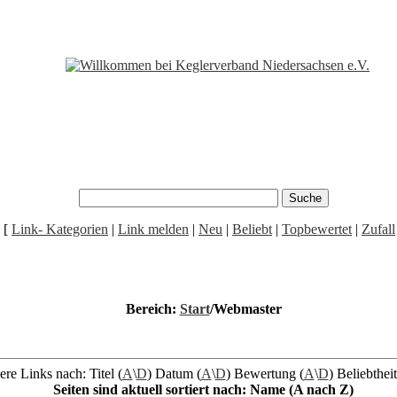
[
Link- Kategorien
|
Link melden
|
Neu
|
Beliebt
|
Topbewertet
|
Zufall
Bereich:
Start
/Webmaster
ere Links nach: Titel (
A
\
D
) Datum (
A
\
D
) Bewertung (
A
\
D
) Beliebtheit
Seiten sind aktuell sortiert nach: Name (A nach Z)