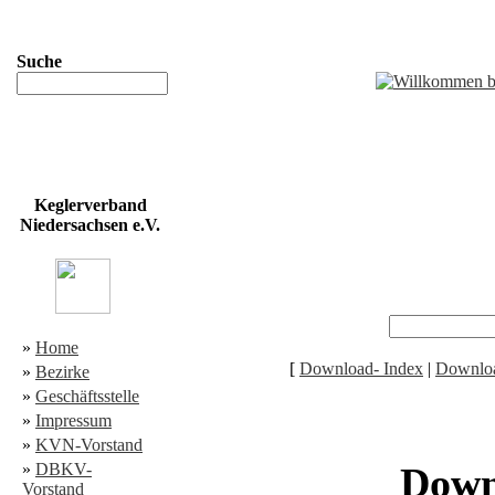
Suche
Keglerverband
Niedersachsen e.V.
»
Home
[
Download- Index
|
Downloa
»
Bezirke
»
Geschäftsstelle
»
Impressum
»
KVN-Vorstand
»
DBKV-
Down
Vorstand