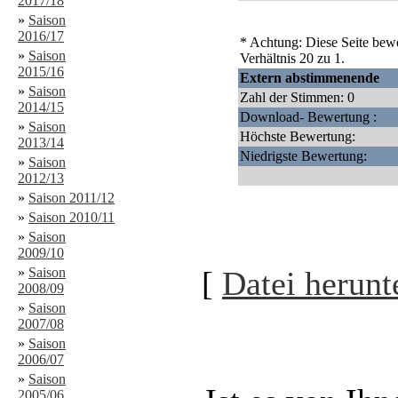
2017/18
»
Saison
2016/17
* Achtung: Diese Seite bewe
»
Saison
Verhältnis 20 zu 1.
2015/16
Extern abstimmenende
»
Saison
Zahl der Stimmen: 0
2014/15
Download- Bewertung :
»
Saison
Höchste Bewertung:
2013/14
Niedrigste Bewertung:
»
Saison
2012/13
»
Saison 2011/12
»
Saison 2010/11
»
Saison
2009/10
»
Saison
[
Datei herunt
2008/09
»
Saison
2007/08
»
Saison
2006/07
»
Saison
2005/06