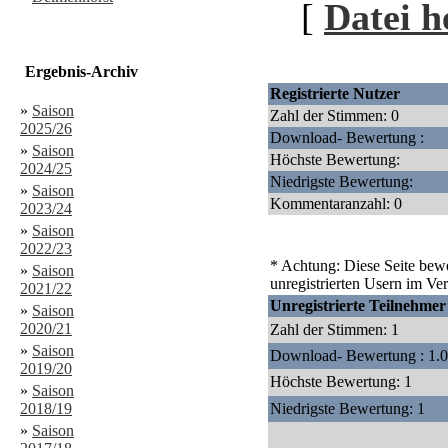
[
Datei h
Ergebnis-Archiv
Registrierte Nutzer
»
Saison
Zahl der Stimmen: 0
2025/26
Download- Bewertung :
»
Saison
Höchste Bewertung:
2024/25
Niedrigste Bewertung:
»
Saison
Kommentaranzahl: 0
2023/24
»
Saison
2022/23
* Achtung: Diese Seite bewe
»
Saison
unregistrierten Usern im Ver
2021/22
Unregistrierte Teilnehmer
»
Saison
2020/21
Zahl der Stimmen: 1
»
Saison
Download- Bewertung : 1.
2019/20
Höchste Bewertung: 1
»
Saison
2018/19
Niedrigste Bewertung: 1
»
Saison