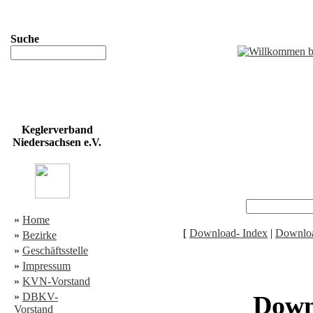
Suche
Keglerverband
Niedersachsen e.V.
»
Home
[
Download- Index
|
Downloa
»
Bezirke
»
Geschäftsstelle
»
Impressum
»
KVN-Vorstand
»
DBKV-
Down
Vorstand