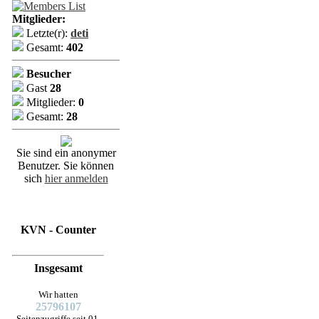
Mitglieder:
Letzte(r):
deti
Gesamt:
402
Besucher
Gast
28
Mitglieder:
0
Gesamt:
28
Sie sind ein anonymer
Benutzer. Sie können
sich
hier anmelden
KVN - Counter
Insgesamt
Wir hatten
25796107
Seitenzugriffe seit 01.