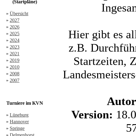
(Startpläne)
Ingesam
»
Übersicht
»
2027
»
2026
Hier gibt es a
»
2025
»
2024
z.B. Durchfü
»
2023
»
2021
Startzeiten, 
»
2019
»
2010
Landesmeister
»
2008
»
2007
Autor
Turniere im KVN
Version:
18.
»
Lüneburg
»
Hannover
5
»
Springe
»
Delmenhorst