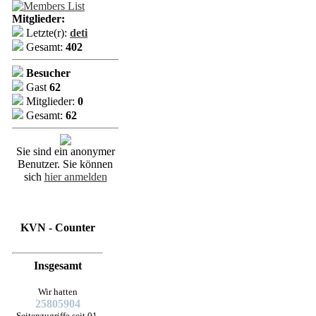
Mitglieder:
Letzte(r):
deti
Gesamt:
402
Besucher
Gast
62
Mitglieder:
0
Gesamt:
62
Sie sind ein anonymer
Benutzer. Sie können
sich
hier anmelden
KVN - Counter
Insgesamt
Wir hatten
25805904
Seitenzugriffe seit 01.