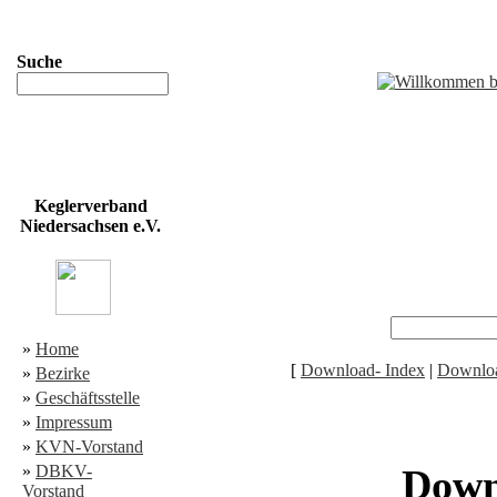
Suche
Keglerverband
Niedersachsen e.V.
»
Home
[
Download- Index
|
Downloa
»
Bezirke
»
Geschäftsstelle
»
Impressum
»
KVN-Vorstand
»
DBKV-
Down
Vorstand