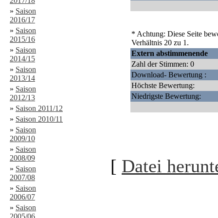
2017/18
»
Saison
2016/17
»
Saison
* Achtung: Diese Seite bewe
2015/16
Verhältnis 20 zu 1.
»
Saison
Extern abstimmenende
2014/15
Zahl der Stimmen: 0
»
Saison
Download- Bewertung :
2013/14
Höchste Bewertung:
»
Saison
Niedrigste Bewertung:
2012/13
»
Saison 2011/12
»
Saison 2010/11
»
Saison
2009/10
»
Saison
2008/09
[
Datei herunt
»
Saison
2007/08
»
Saison
2006/07
»
Saison
2005/06