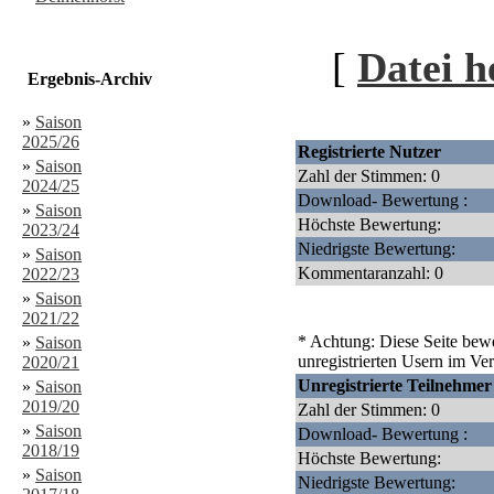
[
Datei h
Ergebnis-Archiv
»
Saison
2025/26
Registrierte Nutzer
»
Saison
Zahl der Stimmen: 0
2024/25
Download- Bewertung :
»
Saison
Höchste Bewertung:
2023/24
Niedrigste Bewertung:
»
Saison
Kommentaranzahl: 0
2022/23
»
Saison
2021/22
* Achtung: Diese Seite bewe
»
Saison
unregistrierten Usern im Ver
2020/21
Unregistrierte Teilnehmer
»
Saison
2019/20
Zahl der Stimmen: 0
»
Saison
Download- Bewertung :
2018/19
Höchste Bewertung:
»
Saison
Niedrigste Bewertung: