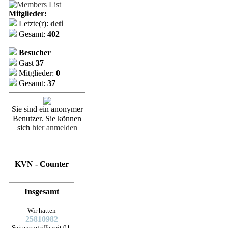
Mitglieder:
Letzte(r):
deti
Gesamt:
402
Besucher
Gast
37
Mitglieder:
0
Gesamt:
37
Sie sind ein anonymer
Benutzer. Sie können
sich
hier anmelden
KVN - Counter
Insgesamt
Wir hatten
25810982
Seitenzugriffe seit 01.